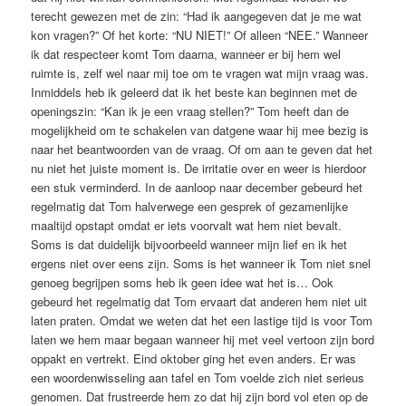
terecht gewezen met de zin: “Had ik aangegeven dat je me wat
kon vragen?” Of het korte: “NU NIET!” Of alleen “NEE.” Wanneer
ik dat respecteer komt Tom daarna, wanneer er bij hem wel
ruimte is, zelf wel naar mij toe om te vragen wat mijn vraag was.
Inmiddels heb ik geleerd dat ik het beste kan beginnen met de
openingszin: “Kan ik je een vraag stellen?” Tom heeft dan de
mogelijkheid om te schakelen van datgene waar hij mee bezig is
naar het beantwoorden van de vraag. Of om aan te geven dat het
nu niet het juiste moment is. De irritatie over en weer is hierdoor
een stuk verminderd. In de aanloop naar december gebeurd het
regelmatig dat Tom halverwege een gesprek of gezamenlijke
maaltijd opstapt omdat er iets voorvalt wat hem niet bevalt.
Soms is dat duidelijk bijvoorbeeld wanneer mijn lief en ik het
ergens niet over eens zijn. Soms is het wanneer ik Tom niet snel
genoeg begrijpen soms heb ik geen idee wat het is… Ook
gebeurd het regelmatig dat Tom ervaart dat anderen hem niet uit
laten praten. Omdat we weten dat het een lastige tijd is voor Tom
laten we hem maar begaan wanneer hij met veel vertoon zijn bord
oppakt en vertrekt. Eind oktober ging het even anders. Er was
een woordenwisseling aan tafel en Tom voelde zich niet serieus
genomen. Dat frustreerde hem zo dat hij zijn bord vol eten op de