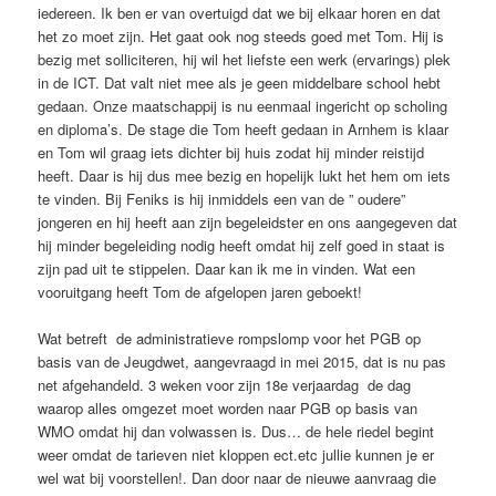
iedereen. Ik ben er van overtuigd dat we bij elkaar horen en dat
het zo moet zijn. Het gaat ook nog steeds goed met Tom. Hij is
bezig met solliciteren, hij wil het liefste een werk (ervarings) plek
in de ICT. Dat valt niet mee als je geen middelbare school hebt
gedaan. Onze maatschappij is nu eenmaal ingericht op scholing
en diploma’s. De stage die Tom heeft gedaan in Arnhem is klaar
en Tom wil graag iets dichter bij huis zodat hij minder reistijd
heeft. Daar is hij dus mee bezig en hopelijk lukt het hem om iets
te vinden. Bij Feniks is hij inmiddels een van de ” oudere”
jongeren en hij heeft aan zijn begeleidster en ons aangegeven dat
hij minder begeleiding nodig heeft omdat hij zelf goed in staat is
zijn pad uit te stippelen. Daar kan ik me in vinden. Wat een
vooruitgang heeft Tom de afgelopen jaren geboekt!
Wat betreft de administratieve rompslomp voor het PGB op
basis van de Jeugdwet, aangevraagd in mei 2015, dat is nu pas
net afgehandeld. 3 weken voor zijn 18e verjaardag de dag
waarop alles omgezet moet worden naar PGB op basis van
WMO omdat hij dan volwassen is. Dus… de hele riedel begint
weer omdat de tarieven niet kloppen ect.etc jullie kunnen je er
wel wat bij voorstellen!. Dan door naar de nieuwe aanvraag die