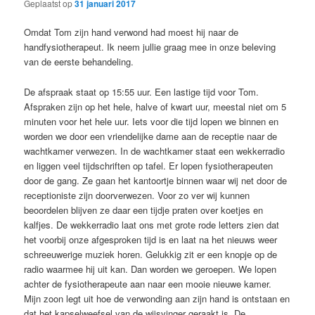
Geplaatst op
31 januari 2017
Omdat Tom zijn hand verwond had moest hij naar de
handfysiotherapeut. Ik neem jullie graag mee in onze beleving
van de eerste behandeling.
De afspraak staat op 15:55 uur. Een lastige tijd voor Tom.
Afspraken zijn op het hele, halve of kwart uur, meestal niet om 5
minuten voor het hele uur. Iets voor die tijd lopen we binnen en
worden we door een vriendelijke dame aan de receptie naar de
wachtkamer verwezen. In de wachtkamer staat een wekkerradio
en liggen veel tijdschriften op tafel. Er lopen fysiotherapeuten
door de gang. Ze gaan het kantoortje binnen waar wij net door de
receptioniste zijn doorverwezen. Voor zo ver wij kunnen
beoordelen blijven ze daar een tijdje praten over koetjes en
kalfjes. De wekkerradio laat ons met grote rode letters zien dat
het voorbij onze afgesproken tijd is en laat na het nieuws weer
schreeuwerige muziek horen. Gelukkig zit er een knopje op de
radio waarmee hij uit kan. Dan worden we geroepen. We lopen
achter de fysiotherapeute aan naar een mooie nieuwe kamer.
Mijn zoon legt uit hoe de verwonding aan zijn hand is ontstaan en
dat het kapselweefsel van de wijsvinger geraakt is. De