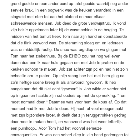
grond gooide en een ander bord op tafel gooide waarbij nog ander
servies brak. In een oogwenk was de keuken veranderd in een
slagveld met eten tot aan het plafond en naar elkaar
schreeuwende mensen. Job deed de grote verdwijntruc. Ik vond
zijn bakje appelmoes later bij de wasmachine in de berging. Te
midden van het tumult keek Tom naar zijn hand en constateerde
dat die flink verwond was. De stemming sloeg om en iedereen
was onmiddellijk rustig. De snee was erg diep en we gingen met
Tom naar het ziekenhuis. Bij de EHBO zou het nog wel even
duren dus ben ik naar huis gegaan om met Job te praten en de
keuken schoon te maken. Job zat achter zijn pc en had niet zo’n
behoefte om te praten. Op mijn vraag hoe het met hem ging na
zo’n heftige scene kreeg ik als antwoord: “gewoon”. Ik heb
aangekaart dat dit niet echt “gewoon” is. Job wilde er verder niet
op in gaan en haalde zijn schouders op met de opmerking: “Tom
moet normaal doen.” Daarmee was voor hem de kous af. Op dat
moment had ik met Job te doen. Hij heeft al veel meegemaakt
met zijn bijzondere broer, ik denk dat zijn teruggetrokken gedrag
daar mee te maken heeft, en vanavond was het weer letterlijk
een puinhoop…Voor Tom had het voorval serieuze
consequenties. Er was een scherf diep in zijn hand gedrongen tot