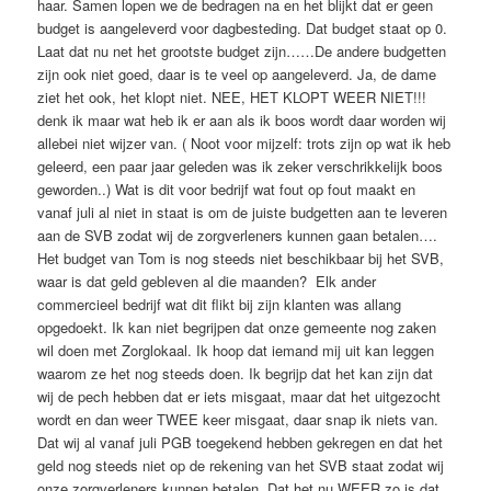
haar. Samen lopen we de bedragen na en het blijkt dat er geen
budget is aangeleverd voor dagbesteding. Dat budget staat op 0.
Laat dat nu net het grootste budget zijn……De andere budgetten
zijn ook niet goed, daar is te veel op aangeleverd. Ja, de dame
ziet het ook, het klopt niet. NEE, HET KLOPT WEER NIET!!!
denk ik maar wat heb ik er aan als ik boos wordt daar worden wij
allebei niet wijzer van. ( Noot voor mijzelf: trots zijn op wat ik heb
geleerd, een paar jaar geleden was ik zeker verschrikkelijk boos
geworden..) Wat is dit voor bedrijf wat fout op fout maakt en
vanaf juli al niet in staat is om de juiste budgetten aan te leveren
aan de SVB zodat wij de zorgverleners kunnen gaan betalen….
Het budget van Tom is nog steeds niet beschikbaar bij het SVB,
waar is dat geld gebleven al die maanden? Elk ander
commercieel bedrijf wat dit flikt bij zijn klanten was allang
opgedoekt. Ik kan niet begrijpen dat onze gemeente nog zaken
wil doen met Zorglokaal. Ik hoop dat iemand mij uit kan leggen
waarom ze het nog steeds doen. Ik begrijp dat het kan zijn dat
wij de pech hebben dat er iets misgaat, maar dat het uitgezocht
wordt en dan weer TWEE keer misgaat, daar snap ik niets van.
Dat wij al vanaf juli PGB toegekend hebben gekregen en dat het
geld nog steeds niet op de rekening van het SVB staat zodat wij
onze zorgverleners kunnen betalen. Dat het nu WEER zo is dat