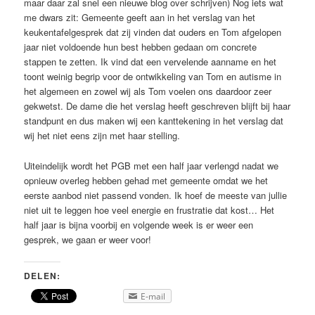
maar daar zal snel een nieuwe blog over schrijven) Nog iets wat
me dwars zit: Gemeente geeft aan in het verslag van het
keukentafelgesprek dat zij vinden dat ouders en Tom afgelopen
jaar niet voldoende hun best hebben gedaan om concrete
stappen te zetten. Ik vind dat een vervelende aanname en het
toont weinig begrip voor de ontwikkeling van Tom en autisme in
het algemeen en zowel wij als Tom voelen ons daardoor zeer
gekwetst. De dame die het verslag heeft geschreven blijft bij haar
standpunt en dus maken wij een kanttekening in het verslag dat
wij het niet eens zijn met haar stelling.
Uiteindelijk wordt het PGB met een half jaar verlengd nadat we
opnieuw overleg hebben gehad met gemeente omdat we het
eerste aanbod niet passend vonden. Ik hoef de meeste van jullie
niet uit te leggen hoe veel energie en frustratie dat kost… Het
half jaar is bijna voorbij en volgende week is er weer een
gesprek, we gaan er weer voor!
DELEN:
E-mail