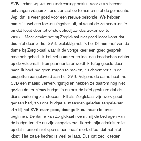
SVB. Indien wij wel een toekenningsbesluit voor 2016 hebben
ontvangen vragen zij ons contact op te nemen met de gemeente.
Jep, dat is weer goed voor een nieuwe belronde. We hebben
namelijk wel een toekenningsbesluit, al vanaf de zomervakantie
en dat loopt door tot einde schooljaar dus zeker wel tot
2016….Maar omdat het bij Zorglokaal niet goed loopt komt dat
dus niet door bij het SVB. Gelukkig heb ik het 06 nummer van de
dame bij Zorglokaal waar ik de vorige keer een goed gesprek
mee heb gehad. Ik bel het nummer en laat een boodschap achter
op de voicemail. Een paar uur later wordt ik terug gebeld door
haar. Ik hoef me geen zorgen te maken, 10 december zijn de
budgetten aangeleverd aan het SVB. Volgens de dame heeft het
SVB een maand verwerkingstijd en hebben ze daarom nog niet
gezien dat er nieuw budget is en ons de brief gestuurd dat de
dienstverlening zal stoppen. Pff als Zorglokaal zijn werk goed
gedaan had, zou ons budget al maanden geleden aangeleverd
zijn bij het SVB maar goed, daar ga ik nu maar niet over
beginnen. De dame van Zorglokaal noemt mij de bedragen van
de budgetten die nu zijn aangeleverd. Ik heb mijn administratie
op dat moment niet open staan maar merk direct dat het niet
klopt. Het totale bedrag is veel te laag. Dus dat zeg ik tegen