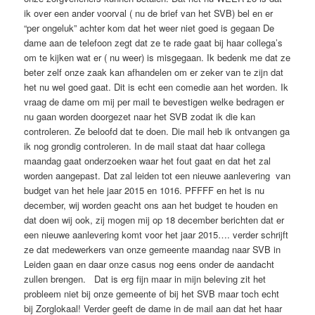
ik over een ander voorval ( nu de brief van het SVB) bel en er
“per ongeluk” achter kom dat het weer niet goed is gegaan De
dame aan de telefoon zegt dat ze te rade gaat bij haar collega’s
om te kijken wat er ( nu weer) is misgegaan. Ik bedenk me dat ze
beter zelf onze zaak kan afhandelen om er zeker van te zijn dat
het nu wel goed gaat. Dit is echt een comedie aan het worden. Ik
vraag de dame om mij per mail te bevestigen welke bedragen er
nu gaan worden doorgezet naar het SVB zodat ik die kan
controleren. Ze beloofd dat te doen. Die mail heb ik ontvangen ga
ik nog grondig controleren. In de mail staat dat haar collega
maandag gaat onderzoeken waar het fout gaat en dat het zal
worden aangepast. Dat zal leiden tot een nieuwe aanlevering van
budget van het hele jaar 2015 en 1016. PFFFF en het is nu
december, wij worden geacht ons aan het budget te houden en
dat doen wij ook, zij mogen mij op 18 december berichten dat er
een nieuwe aanlevering komt voor het jaar 2015…. verder schrijft
ze dat medewerkers van onze gemeente maandag naar SVB in
Leiden gaan en daar onze casus nog eens onder de aandacht
zullen brengen. Dat is erg fijn maar in mijn beleving zit het
probleem niet bij onze gemeente of bij het SVB maar toch echt
bij Zorglokaal! Verder geeft de dame in de mail aan dat het haar