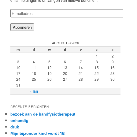
emailmeldingen te ontvangen van nieuwe berichten.
E-
mailadres
AUGUSTUS 2026
m
d
w
d
v
z
z
1
2
3
4
5
6
7
8
9
10
11
12
13
14
15
16
17
18
19
20
21
22
23
24
25
26
27
28
29
30
31
« jan
RECENTE BERICHTEN
bezoek aan de handfysiotherapeut
onhandig
druk
Mijn bijzonder kind wordt 18!