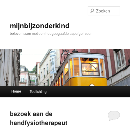
Zoek
mijnbijzonderkind
belevenissen met een hoogbegaafde asperger zoon
Hoofdmenu
Home
Toelichting
Spring naar de primaire inhoud
Spring naar de secundaire inhoud
bezoek aan de
1
handfysiotherapeut