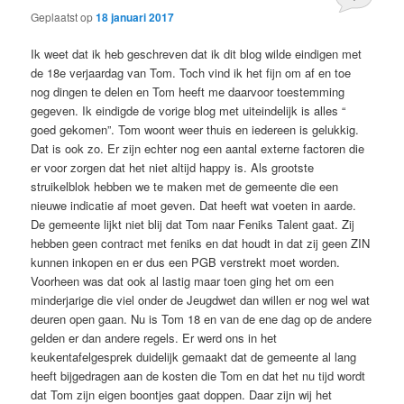
Geplaatst op
18 januari 2017
Ik weet dat ik heb geschreven dat ik dit blog wilde eindigen met
de 18e verjaardag van Tom. Toch vind ik het fijn om af en toe
nog dingen te delen en Tom heeft me daarvoor toestemming
gegeven. Ik eindigde de vorige blog met uiteindelijk is alles “
goed gekomen”. Tom woont weer thuis en iedereen is gelukkig.
Dat is ook zo. Er zijn echter nog een aantal externe factoren die
er voor zorgen dat het niet altijd happy is. Als grootste
struikelblok hebben we te maken met de gemeente die een
nieuwe indicatie af moet geven. Dat heeft wat voeten in aarde.
De gemeente lijkt niet blij dat Tom naar Feniks Talent gaat. Zij
hebben geen contract met feniks en dat houdt in dat zij geen ZIN
kunnen inkopen en er dus een PGB verstrekt moet worden.
Voorheen was dat ook al lastig maar toen ging het om een
minderjarige die viel onder de Jeugdwet dan willen er nog wel wat
deuren open gaan. Nu is Tom 18 en van de ene dag op de andere
gelden er dan andere regels. Er werd ons in het
keukentafelgesprek duidelijk gemaakt dat de gemeente al lang
heeft bijgedragen aan de kosten die Tom en dat het nu tijd wordt
dat Tom zijn eigen boontjes gaat doppen. Daar zijn wij het