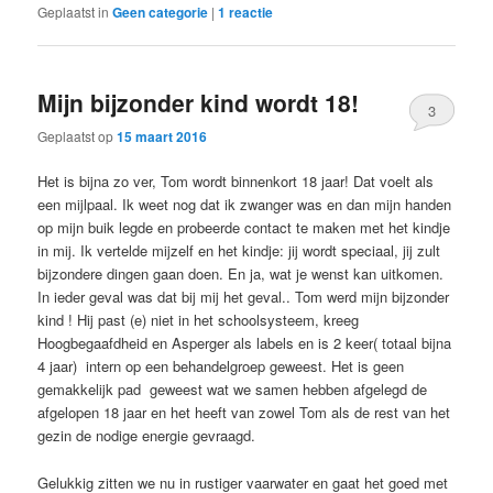
Geplaatst in
Geen categorie
|
1
reactie
Mijn bijzonder kind wordt 18!
3
Geplaatst op
15 maart 2016
Het is bijna zo ver, Tom wordt binnenkort 18 jaar! Dat voelt als
een mijlpaal. Ik weet nog dat ik zwanger was en dan mijn handen
op mijn buik legde en probeerde contact te maken met het kindje
in mij. Ik vertelde mijzelf en het kindje: jij wordt speciaal, jij zult
bijzondere dingen gaan doen. En ja, wat je wenst kan uitkomen.
In ieder geval was dat bij mij het geval.. Tom werd mijn bijzonder
kind ! Hij past (e) niet in het schoolsysteem, kreeg
Hoogbegaafdheid en Asperger als labels en is 2 keer( totaal bijna
4 jaar) intern op een behandelgroep geweest. Het is geen
gemakkelijk pad geweest wat we samen hebben afgelegd de
afgelopen 18 jaar en het heeft van zowel Tom als de rest van het
gezin de nodige energie gevraagd.
Gelukkig zitten we nu in rustiger vaarwater en gaat het goed met