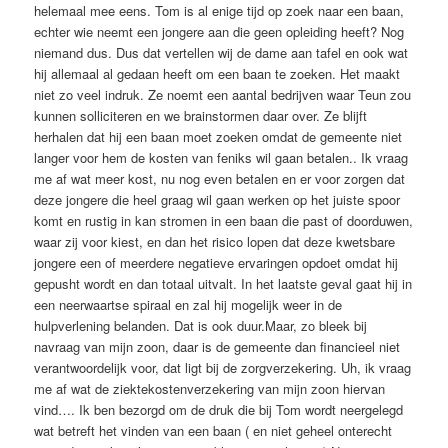
helemaal mee eens. Tom is al enige tijd op zoek naar een baan,
echter wie neemt een jongere aan die geen opleiding heeft? Nog
niemand dus. Dus dat vertellen wij de dame aan tafel en ook wat
hij allemaal al gedaan heeft om een baan te zoeken. Het maakt
niet zo veel indruk. Ze noemt een aantal bedrijven waar Teun zou
kunnen solliciteren en we brainstormen daar over. Ze blijft
herhalen dat hij een baan moet zoeken omdat de gemeente niet
langer voor hem de kosten van feniks wil gaan betalen.. Ik vraag
me af wat meer kost, nu nog even betalen en er voor zorgen dat
deze jongere die heel graag wil gaan werken op het juiste spoor
komt en rustig in kan stromen in een baan die past of doorduwen,
waar zij voor kiest, en dan het risico lopen dat deze kwetsbare
jongere een of meerdere negatieve ervaringen opdoet omdat hij
gepusht wordt en dan totaal uitvalt. In het laatste geval gaat hij in
een neerwaartse spiraal en zal hij mogelijk weer in de
hulpverlening belanden. Dat is ook duur.Maar, zo bleek bij
navraag van mijn zoon, daar is de gemeente dan financieel niet
verantwoordelijk voor, dat ligt bij de zorgverzekering. Uh, ik vraag
me af wat de ziektekostenverzekering van mijn zoon hiervan
vind…. Ik ben bezorgd om de druk die bij Tom wordt neergelegd
wat betreft het vinden van een baan ( en niet geheel onterecht