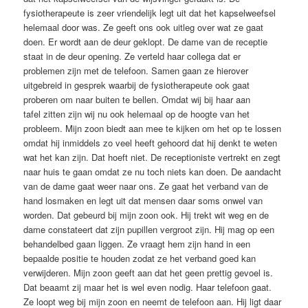
fysiotherapeute is zeer vriendelijk legt uit dat het kapselweefsel
helemaal door was. Ze geeft ons ook uitleg over wat ze gaat
doen. Er wordt aan de deur geklopt. De dame van de receptie
staat in de deur opening. Ze verteld haar collega dat er
problemen zijn met de telefoon. Samen gaan ze hierover
uitgebreid in gesprek waarbij de fysiotherapeute ook gaat
proberen om naar buiten te bellen. Omdat wij bij haar aan
tafel zitten zijn wij nu ook helemaal op de hoogte van het
probleem. Mijn zoon biedt aan mee te kijken om het op te lossen
omdat hij inmiddels zo veel heeft gehoord dat hij denkt te weten
wat het kan zijn. Dat hoeft niet. De receptioniste vertrekt en zegt
naar huis te gaan omdat ze nu toch niets kan doen. De aandacht
van de dame gaat weer naar ons. Ze gaat het verband van de
hand losmaken en legt uit dat mensen daar soms onwel van
worden. Dat gebeurd bij mijn zoon ook. Hij trekt wit weg en de
dame constateert dat zijn pupillen vergroot zijn. Hij mag op een
behandelbed gaan liggen. Ze vraagt hem zijn hand in een
bepaalde positie te houden zodat ze het verband goed kan
verwijderen. Mijn zoon geeft aan dat het geen prettig gevoel is.
Dat beaamt zij maar het is wel even nodig. Haar telefoon gaat.
Ze loopt weg bij mijn zoon en neemt de telefoon aan. Hij ligt daar