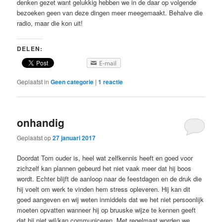
denken gezet want gelukkig hebben we in de daar op volgende
bezoeken geen van deze dingen meer meegemaakt. Behalve die
radio, maar die kon uit!
DELEN:
E-mail
Geplaatst in
Geen categorie
|
1
reactie
onhandig
Geplaatst op
27 januari 2017
Doordat Tom ouder is, heel wat zelfkennis heeft en goed voor
zichzelf kan plannen gebeurd het niet vaak meer dat hij boos
wordt. Echter blijft de aanloop naar de feestdagen en de druk die
hij voelt om werk te vinden hem stress opleveren. Hij kan dit
goed aangeven en wij weten inmiddels dat we het niet persoonlijk
moeten opvatten wanneer hij op bruuske wijze te kennen geeft
dat hij niet wil/kan communiceren. Met regelmaat worden we