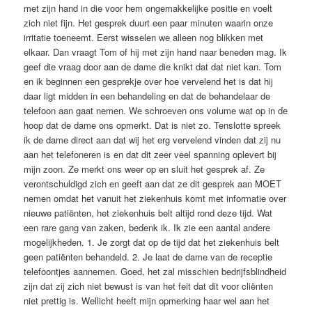
met zijn hand in die voor hem ongemakkelijke positie en voelt
zich niet fijn. Het gesprek duurt een paar minuten waarin onze
irritatie toeneemt. Eerst wisselen we alleen nog blikken met
elkaar. Dan vraagt Tom of hij met zijn hand naar beneden mag. Ik
geef die vraag door aan de dame die knikt dat dat niet kan. Tom
en ik beginnen een gesprekje over hoe vervelend het is dat hij
daar ligt midden in een behandeling en dat de behandelaar de
telefoon aan gaat nemen. We schroeven ons volume wat op in de
hoop dat de dame ons opmerkt. Dat is niet zo. Tenslotte spreek
ik de dame direct aan dat wij het erg vervelend vinden dat zij nu
aan het telefoneren is en dat dit zeer veel spanning oplevert bij
mijn zoon. Ze merkt ons weer op en sluit het gesprek af. Ze
verontschuldigd zich en geeft aan dat ze dit gesprek aan MOET
nemen omdat het vanuit het ziekenhuis komt met informatie over
nieuwe patiënten, het ziekenhuis belt altijd rond deze tijd. Wat
een rare gang van zaken, bedenk ik. Ik zie een aantal andere
mogelijkheden. 1. Je zorgt dat op de tijd dat het ziekenhuis belt
geen patiënten behandeld. 2. Je laat de dame van de receptie
telefoontjes aannemen. Goed, het zal misschien bedrijfsblindheid
zijn dat zij zich niet bewust is van het feit dat dit voor cliënten
niet prettig is. Wellicht heeft mijn opmerking haar wel aan het